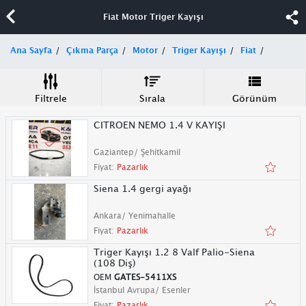
Fiat Motor Triger Kayışı
Ana Sayfa
Çıkma Parça
Motor
Triger Kayışı
Fiat
Filtrele
Sırala
Görünüm
CITROEN NEMO 1.4 V KAYIŞI
Gaziantep/ Şehitkamil
Fiyat:
Pazarlık
Siena 1.4 gergi ayağı
Ankara/ Yenimahalle
Fiyat:
Pazarlık
Triger Kayışı 1.2 8 Valf Palio-Siena
(108 Diş)
OEM
GATES-5411XS
İstanbul Avrupa/ Esenler
Fiyat:
Pazarlık