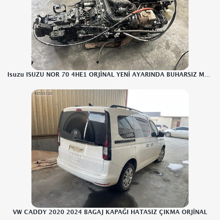
Isuzu ISUZU NOR 70 4HE1 ORJİNAL YENİ AYARINDA BUHARSIZ MOTOR
VW CADDY 2020 2024 BAGAJ KAPAĞI HATASIZ ÇIKMA ORJİNAL