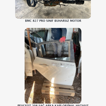
BMC 827 PRO SINIF BUHARSIZ MOTOR
PEUGEOT 208 SAĞ ARKA KAPI ORJİNAL HATASIZ