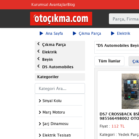
Kurumsal Avantajlar
Blog
Ana Sayfa
Çıkma Parça
Elektrik
Çıkma Parça
"
DS Automobiles Beyi
Elektrik
Beyin
Tüm İlanlar
Çık
DS Automobiles
Kategoriler
Sinyal Kolu
Marş Motoru
DS7 CROSSBACK BSİ
985566498002 OTO
Şarj Dinamosu
Fiyat :
112 TL
Kategori : Yedek Parç
Elektrik Tesisatı