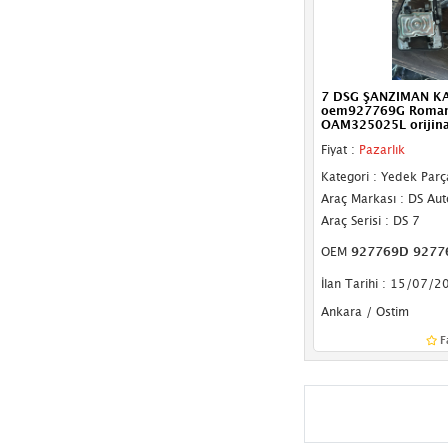
Far Kasası
Far Motoru
Far Seviye Sensörü
7 DSG ŞANZIMAN K
oem927769G Roman
Far Yıkama Robotu
OAM325025L orijinal
Fiyat :
Pazarlık
Fark Basınç Sensörü
Kategori : Yedek Parç
Fıskiye Motoru
Araç Markası : DS Au
Araç Serisi : DS 7
Fren Lambası
OEM
927769D 9277
Gösterge
İlan Tarihi : 15/07/2
Gösterge Çerçevesi
Ankara / Ostim
F
Gösterge Paneli
Gündüz Farı
Hava Akış Sensörü