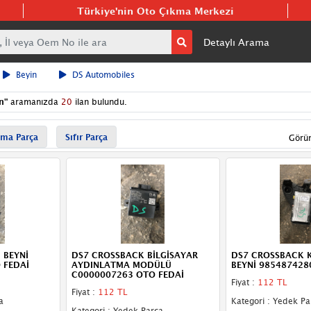
Türkiye'nin Oto Çıkma Merkezi
Detaylı Arama
Beyin
DS Automobiles
n
"
aramanızda
20
ilan bulundu.
ma Parça
Sıfır Parça
Görü
 BEYNİ
DS7 CROSSBACK BİLGİSAYAR
DS7 CROSSBACK 
 FEDAİ
AYDINLATMA MODÜLÜ
BEYNİ 985487428
C0000007263 OTO FEDAİ
Fiyat :
112 TL
Fiyat :
112 TL
a
Kategori : Yedek Pa
Kategori : Yedek Parça