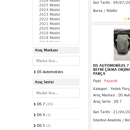
İlan Tarihi : 09/07/2
Tavan Lambası
Bursa / Nilüfer
ABS Beyni
F
ABS Pompası
ABS Sensörü
Airbag (Hava Yastığı)
Araç Markası
Airbag Beyni
DS AUTOMOBİLES 7
BEYNİ ÇIKMA ORJİN
Airbag Sargısı
DS Automobiles
PARÇA
Fiyat :
Pazarlık
Ampul
Araç Serisi
Kategori : Yedek Parç
Ayna Motorları
Araç Markası : DS Au
Araç Serisi : DS 7
Ayna Sinyali
DS 7
(20)
İlan Tarihi : 21/04/2
Beyin
DS 4
(1)
İstanbul Anadolu / Bo
Bilgi Ekranı
DS 5
(2)