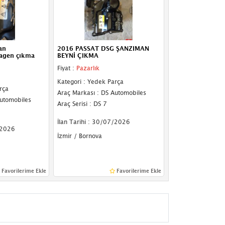
an
2016 PASSAT DSG ŞANZIMAN
agen çıkma
BEYNİ ÇIKMA
Fiyat :
Pazarlık
Kategori : Yedek Parça
rça
Araç Markası : DS Automobiles
Automobiles
Araç Serisi : DS 7
İlan Tarihi : 30/07/2026
/2026
İzmir / Bornova
Favorilerime Ekle
Favorilerime Ekle