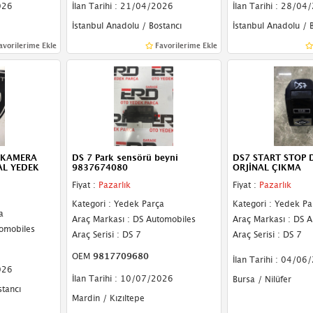
026
İlan Tarihi : 21/04/2026
İlan Tarihi : 28/04
İstanbul Anadolu / Bostancı
İstanbul Anadolu / 
avorilerime Ekle
Favorilerime Ekle
 KAMERA
DS 7 Park sensörü beyni
DS7 START STOP 
AL YEDEK
9837674080
ORJİNAL ÇIKMA
Fiyat :
Pazarlık
Fiyat :
Pazarlık
Kategori : Yedek Parça
Kategori : Yedek Pa
a
Araç Markası : DS Automobiles
Araç Markası : DS 
tomobiles
Araç Serisi : DS 7
Araç Serisi : DS 7
OEM
9817709680
İlan Tarihi : 04/06
026
İlan Tarihi : 10/07/2026
Bursa / Nilüfer
stancı
Mardin / Kızıltepe