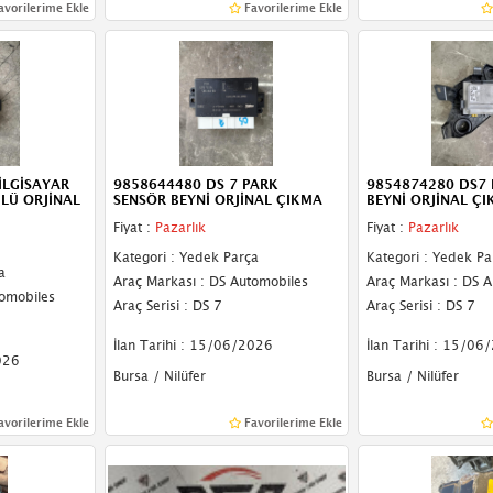
avorilerime Ekle
Favorilerime Ekle
İLGİSAYAR
9858644480 DS 7 PARK
9854874280 DS7
LÜ ORJİNAL
SENSÖR BEYNİ ORJİNAL ÇIKMA
BEYNİ ORJİNAL Ç
Fiyat :
Pazarlık
Fiyat :
Pazarlık
Kategori : Yedek Parça
Kategori : Yedek Pa
a
Araç Markası : DS Automobiles
Araç Markası : DS 
tomobiles
Araç Serisi : DS 7
Araç Serisi : DS 7
İlan Tarihi : 15/06/2026
İlan Tarihi : 15/06
026
Bursa / Nilüfer
Bursa / Nilüfer
avorilerime Ekle
Favorilerime Ekle