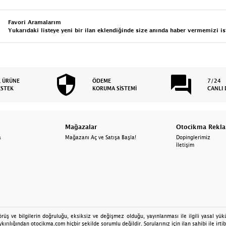
Favori Aramalarım
Yukarıdaki listeye yeni bir ilan eklendiğinde size anında haber vermemizi is
L ÜRÜNE
ÖDEME
7/24
ESTEK
KORUMA SİSTEMİ
CANLI 
Mağazalar
Otocikma Rekl
a
Mağazanı Aç ve Satışa Başla!
Dopinglerimiz
İletişim
üş ve bilgilerin doğruluğu, eksiksiz ve değişmez olduğu, yayınlanması ile ilgili yasal yüküm
kırılığından otocikma.com hiçbir şekilde sorumlu değildir. Sorularınız için ilan sahibi ile irtib