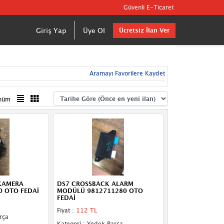
Güvenli E-Ticaret
Giriş Yap
Üye Ol
Ücretsiz İlan Ver
Aramayı Favorilere Kaydet
nüm
KAMERA
DS7 CROSSBACK ALARM
0 OTO FEDAİ
MODÜLÜ 9812711280 OTO
FEDAİ
Fiyat :
112 TL
rça
Kategori : Yedek Parça