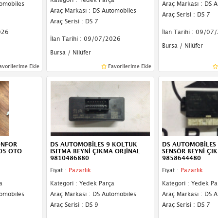
tomobiles
Araç Markası : DS 
Araç Markası : DS Automobiles
Araç Serisi : DS 7
Araç Serisi : DS 7
026
İlan Tarihi : 09/07
İlan Tarihi : 09/07/2026
Bursa / Nilüfer
Bursa / Nilüfer
avorilerime Ekle
Favorilerime Ekle
ONFOR
DS AUTOMOBİLES 9 KOLTUK
DS AUTOMOBİLES 
05 OTO
ISITMA BEYNİ ÇIKMA ORJİNAL
SENSÖR BEYNİ ÇI
9810486880
9858644480
Fiyat :
Pazarlık
Fiyat :
Pazarlık
a
Kategori : Yedek Parça
Kategori : Yedek Pa
tomobiles
Araç Markası : DS Automobiles
Araç Markası : DS 
Araç Serisi : DS 9
Araç Serisi : DS 7