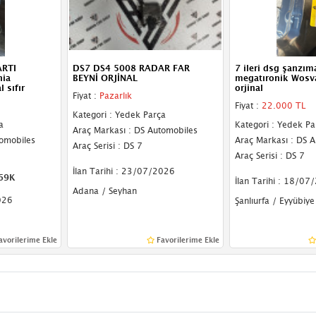
ARTI
DS7 DS4 5008 RADAR FAR
7 ileri dsg şanzım
ia
BEYNİ ORJİNAL
megatıronik Wosv
 sıfır
orjinal
Fiyat :
Pazarlık
Fiyat :
22.000 TL
Kategori : Yedek Parça
a
Kategori : Yedek Pa
Araç Markası : DS Automobiles
tomobiles
Araç Markası : DS 
Araç Serisi : DS 7
Araç Serisi : DS 7
İlan Tarihi : 23/07/2026
69K
İlan Tarihi : 18/07
Adana / Seyhan
026
Şanlıurfa / Eyyübiye
avorilerime Ekle
Favorilerime Ekle