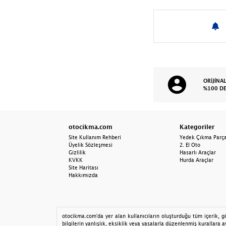
Hoparlör & Ses
Sistemi
Isı Sensörü
İmmobilizer
Kamera & Görüntü
Sistemleri
ORİJİNA
%100 D
Klima Kontrol Paneli
Kalorifer Kontrol
Paneli
otocikma.com
Kategoriler
Site Kullanım Rehberi
Yedek Çıkma Parç
Kontrol Düğmeleri
Üyelik Sözleşmesi
2. El Oto
Gizlilik
Hasarlı Araçlar
KVKK
Hurda Araçlar
Modül
Site Haritası
Hakkımızda
Motor Beyni
Motor Tesisatı
otocikma.com'da yer alan kullanıcıların oluşturduğu tüm içerik, gör
Multimedya
bilgilerin yanlışlık, eksiklik veya yasalarla düzenlenmiş kurallara ay