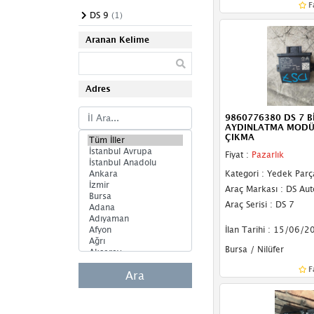
F
Cam Açma Anahtarı
DS 9
(1)
Cam Modülü
Aranan Kelime
Cam Motoru
Adres
Darbe Sensörü
Depo Kapağı Motoru
9860776380 DS 7 B
AYDINLATMA MODÜ
ÇIKMA
Eksantrik Sensörü
Fiyat :
Pazarlık
El Freni Butonu
Kategori : Yedek Parç
Araç Markası : DS Au
El Freni Motoru
Araç Serisi : DS 7
Far
İlan Tarihi : 15/06/2
Far Anahtarı
Bursa / Nilüfer
F
Far Beyni
Ara
Far Camı