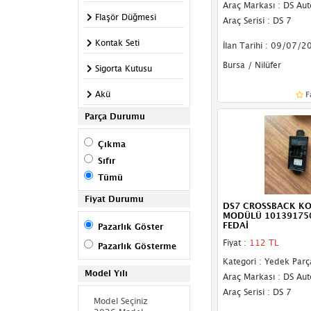
Araç Markası : DS Au
Flaşör Düğmesi
Araç Serisi : DS 7
Kontak Seti
İlan Tarihi : 09/07/2
Bursa / Nilüfer
Sigorta Kutusu
Akü
F
Parça Durumu
Anten
Çıkma
Çakmaklık
Sıfır
Esp Sensörü
Tümü
İnverter
Fiyat Durumu
DS7 CROSSBACK K
MODÜLÜ 10139175
Korna
FEDAİ
Pazarlık Göster
Fiyat :
112 TL
Pazarlık Gösterme
Merkezi Kilit Motoru
Kategori : Yedek Parç
Model Yılı
Rölanti Motoru
Araç Markası : DS Au
Araç Serisi : DS 7
Röle