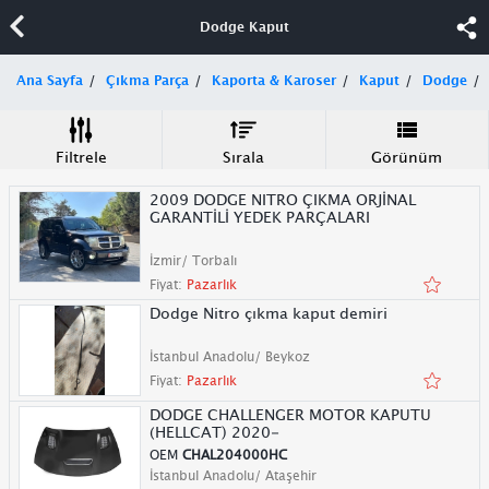
Dodge Kaput
Ana Sayfa
Çıkma Parça
Kaporta & Karoser
Kaput
Dodge
Filtrele
Sırala
Görünüm
2009 DODGE NITRO ÇIKMA ORJİNAL
GARANTİLİ YEDEK PARÇALARI
İzmir/ Torbalı
Fiyat:
Pazarlık
Dodge Nitro çıkma kaput demiri
İstanbul Anadolu/ Beykoz
Fiyat:
Pazarlık
DODGE CHALLENGER MOTOR KAPUTU
(HELLCAT) 2020-
OEM
CHAL204000HC
İstanbul Anadolu/ Ataşehir