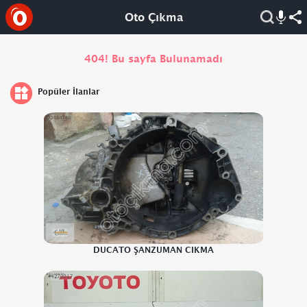
Oto Çıkma
404! Bu sayfa Bulunamadı
Popüler İlanlar
DUCATO ŞANZUMAN CIKMA