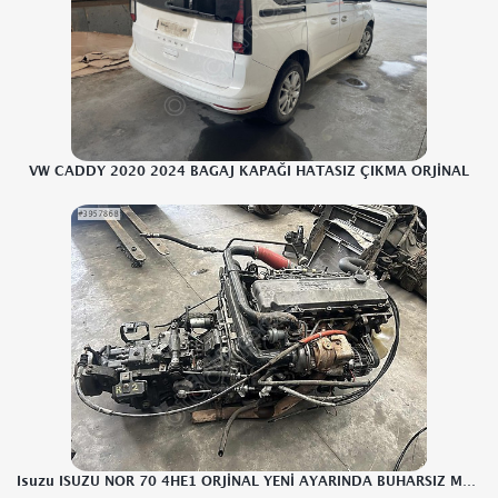
VW CADDY 2020 2024 BAGAJ KAPAĞI HATASIZ ÇIKMA ORJİNAL
Isuzu ISUZU NOR 70 4HE1 ORJİNAL YENİ AYARINDA BUHARSIZ MOTOR