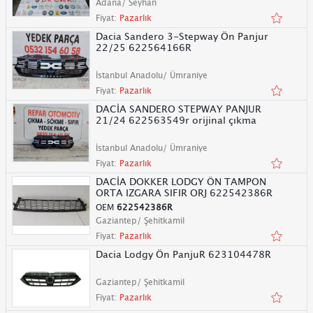
Adana/ Seyhan
Fiyat:
Pazarlık
Dacia Sandero 3-Stepway Ön Panjur
22/25 622564166R
İstanbul Anadolu/ Ümraniye
Fiyat:
Pazarlık
DACİA SANDERO STEPWAY PANJUR
21/24 622563549r orijinal çıkma
İstanbul Anadolu/ Ümraniye
Fiyat:
Pazarlık
DACİA DOKKER LODGY ÖN TAMPON
ORTA IZGARA SIFIR ORJ 622542386R
OEM
622542386R
Gaziantep/ Şehitkamil
Fiyat:
Pazarlık
Dacia Lodgy Ön PanjuR 623104478R
Gaziantep/ Şehitkamil
Fiyat:
Pazarlık