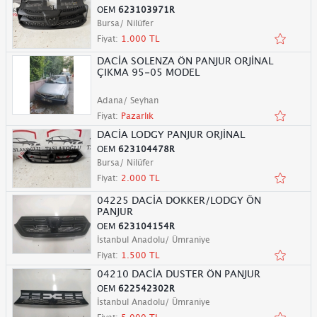
OEM
623103971R
Bursa/ Nilüfer
Fiyat:
1.000 TL
DACİA SOLENZA ÖN PANJUR ORJİNAL
ÇIKMA 95-05 MODEL
Adana/ Seyhan
Fiyat:
Pazarlık
DACİA LODGY PANJUR ORJİNAL
OEM
623104478R
Bursa/ Nilüfer
Fiyat:
2.000 TL
04225 DACİA DOKKER/LODGY ÖN
PANJUR
OEM
623104154R
İstanbul Anadolu/ Ümraniye
Fiyat:
1.500 TL
04210 DACİA DUSTER ÖN PANJUR
OEM
622542302R
İstanbul Anadolu/ Ümraniye