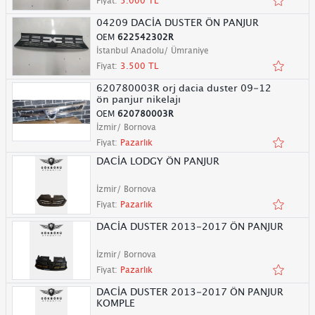
Fiyat:
5.000 TL
04209 DACİA DUSTER ÖN PANJUR
OEM
622542302R
İstanbul Anadolu/ Ümraniye
Fiyat:
3.500 TL
620780003R orj dacia duster 09-12
ön panjur nikelajı
OEM
620780003R
İzmir/ Bornova
Fiyat:
Pazarlık
DACİA LODGY ÖN PANJUR
İzmir/ Bornova
Fiyat:
Pazarlık
DACİA DUSTER 2013-2017 ÖN PANJUR
İzmir/ Bornova
Fiyat:
Pazarlık
DACİA DUSTER 2013-2017 ÖN PANJUR
KOMPLE