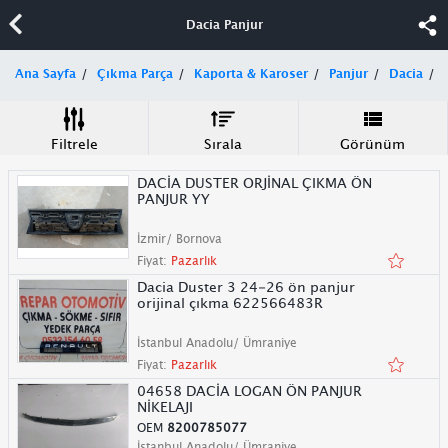
Dacia Panjur
Ana Sayfa
Çıkma Parça
Kaporta & Karoser
Panjur
Dacia
Filtrele
Sırala
Görünüm
DACİA DUSTER ORJİNAL ÇIKMA ÖN
PANJUR YY
İzmir/ Bornova
Fiyat:
Pazarlık
Dacia Duster 3 24-26 ön panjur
orijinal çıkma 622566483R
İstanbul Anadolu/ Ümraniye
Fiyat:
Pazarlık
04658 DACİA LOGAN ÖN PANJUR
NİKELAJI
OEM
8200785077
İstanbul Anadolu/ Ümraniye