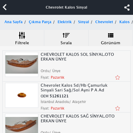
Chevrolet Kalos Sinyal
Ana Sayfa
Çıkma Parça
Elektrik
Sinyal
Chevrolet
Kalos
Filtrele
Sırala
Görünüm
CHEVROLET KALOS SOL SİNYAL.OTO
ERKAN ÜNYE
Ordu/ Ünye
Fiyat:
Pazarlık
Chevrolet Kalos Sd/Hb Çamurluk
Sinyali Sari Sağ/Sol Ayni P A Ad
OEM
51261121
İstanbul Anadolu/ Ataşehir
Fiyat:
Pazarlık
CHEVROLET KALOS SAĞ SİNYAL.OTO
ERKAN ÜNYE
Ordu/ Ünye