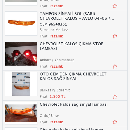
Fiyat:
Pazarlık
TAMPON SİNYALİ SOL (SARI)
CHEVROLET KALOS - AVEO 04-06 /
96540361
OEM
96540361
Samsun/ Merkez
Fiyat:
Pazarlık
CHEVROLET KALOS ÇIKMA STOP
LAMBASI
Ankara/ Yenimahalle
Fiyat:
Pazarlık
OTO CEM'DEN ÇIKMA CHEVROLET
KALOS SAĞ SİNYAL
Balıkesir/ Edremit
Fiyat:
1.500 TL
Chevrolet kalos sag sinyal lambasi
Ordu/ Ünye
Fiyat:
Pazarlık
Chevrolet kalos sol sinyal lamba