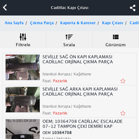
Cadillac Kapı Çıtası
Ana Sayfa
Çıkma Parça
Kaporta & Karoser
Kapı Çıtası
Cadi
Filtrele
Sırala
Görünüm
SEVİLLE SAĞ ÖN KAPI KAPLAMASI
CADİLLAC ORJİNAL ÇIKMA PARÇA
İstanbul Avrupa/ Kağıthane
Fiyat:
Pazarlık
SEVİLLE SAĞ ARKA KAPI KAPLAMASI
CADİLLAC ORJİNAL ÇIKMA PARÇA
İstanbul Avrupa/ Kağıthane
Fiyat:
Pazarlık
OEM; 10364708 CADİLLAC ESCALADE
07-12 TAMPON ÇEKİ DEMİRİ KAP
OEM
10364708
Konya/ Selçuklu