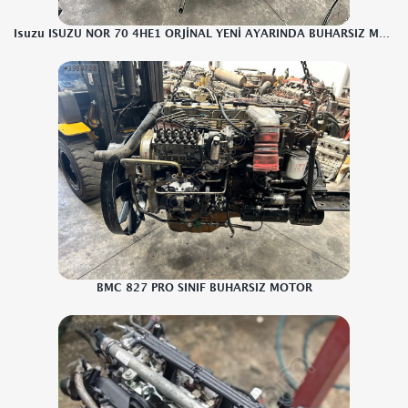
Isuzu ISUZU NOR 70 4HE1 ORJİNAL YENİ AYARINDA BUHARSIZ MOTOR
BMC 827 PRO SINIF BUHARSIZ MOTOR