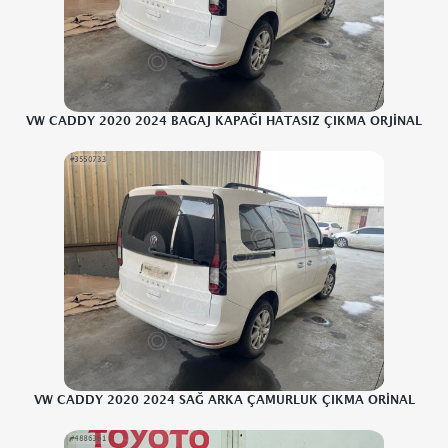
VW CADDY 2020 2024 BAGAJ KAPAĞI HATASIZ ÇIKMA ORJİNAL
VW CADDY 2020 2024 SAĞ ARKA ÇAMURLUK ÇIKMA ORİNAL