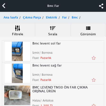
Bmc Far
Ana Sayfa
Çıkma Parça
Elektrik
Far
Bmc
Filtrele
Sırala
Görünüm
Bmc levent sol far
İzmir/ Bornova
Fiyat:
Pazarlık
Bmc levent sağ far
İzmir/ Bornova
Fiyat:
Pazarlık
BMC LEVEND TM30 ÖN FAR ÇIKMA
ORJİNAL ÜRÜN
Hatay/ Antakya
Fiyat:
1.300 TL