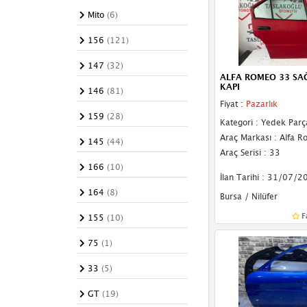
Body Kit
Mito
(6)
Kapı Sacı
156
(121)
Arma & Yazı
147
(32)
ALFA ROMEO 33 SA
KAPI
Dış Ayna Camları
146
(81)
Fiyat :
Pazarlık
Dış Ayna Gövdeleri
159
(28)
Kategori : Yedek Parç
Araç Markası : Alfa 
Dış Ayna Komple
145
(44)
Araç Serisi : 33
İç Ayna
166
(10)
İlan Tarihi : 31/07/2
Podye Sacı
164
(8)
Bursa / Nilüfer
Rüzgarlık
F
155
(10)
Ön Cam
75
(1)
Marşpiyel Kaplama
33
(5)
Bakaliti
GT
(19)
Marşpiyel Sacı