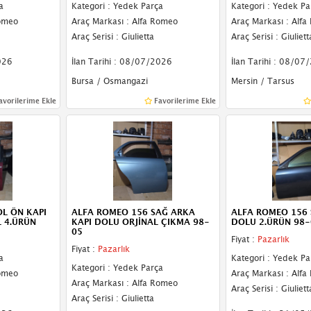
a
Kategori : Yedek Parça
Kategori : Yedek Pa
Romeo
Araç Markası : Alfa Romeo
Araç Markası : Alf
Araç Serisi : Giulietta
Araç Serisi : Giuliett
026
İlan Tarihi : 08/07/2026
İlan Tarihi : 08/07
Bursa / Osmangazi
Mersin / Tarsus
avorilerime Ekle
Favorilerime Ekle
L ÖN KAPI
ALFA ROMEO 156 SAĞ ARKA
ALFA ROMEO 156 
 4.ÜRÜN
KAPI DOLU ORJİNAL ÇIKMA 98-
DOLU 2.ÜRÜN 98
05
Fiyat :
Pazarlık
Fiyat :
Pazarlık
a
Kategori : Yedek Pa
Kategori : Yedek Parça
Romeo
Araç Markası : Alf
Araç Markası : Alfa Romeo
Araç Serisi : Giuliett
Araç Serisi : Giulietta