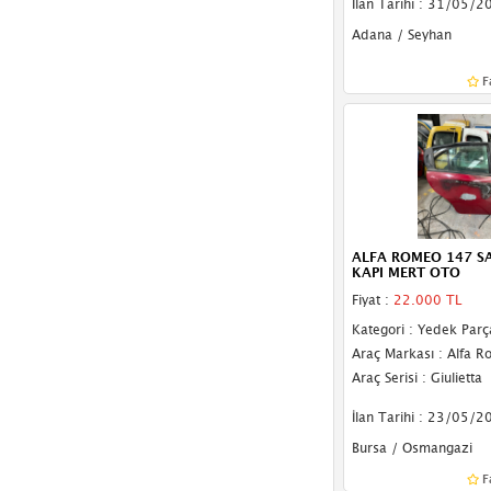
İlan Tarihi : 31/05/2
Tavan Sacı
Adana / Seyhan
F
ALFA ROMEO 147 S
KAPI MERT OTO
Fiyat :
22.000 TL
Kategori : Yedek Parç
Araç Markası : Alfa 
Araç Serisi : Giulietta
İlan Tarihi : 23/05/2
Bursa / Osmangazi
F