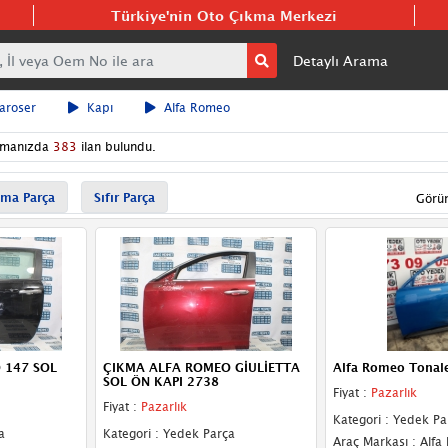
Türkiye'nin Oto Çıkma Merkezi
Detaylı Arama
aroser
Kapı
Alfa Romeo
amanızda
383
ilan bulundu.
ma Parça
Sıfır Parça
Görü
 147 SOL
ÇIKMA ALFA ROMEO GİULİETTA
Alfa Romeo Tonale
SOL ÖN KAPI 2738
Fiyat :
Pazarlık
Fiyat :
Pazarlık
Kategori : Yedek Pa
a
Kategori : Yedek Parça
Araç Markası : Alf