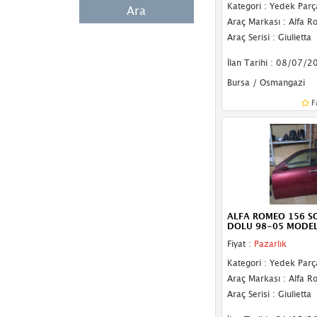
Kategori : Yedek Parç
Ara
Tampon Izgara Çıtası
Araç Markası : Alfa 
Araç Serisi : Giulietta
Tampon Izgarası
İlan Tarihi : 08/07/2
Tampon Reflektörü
Bursa / Osmangazi
Bagaj
F
Bagaj Plastiği
Güneşlik
Kılıç Sacı
Motor Alt Muhafaza
ALFA ROMEO 156 SO
DOLU 98-05 MODEL
Torpido
Fiyat :
Pazarlık
Far Braketi
Kategori : Yedek Parç
Araç Markası : Alfa 
Far Tablası
Araç Serisi : Giulietta
Stop Sacı