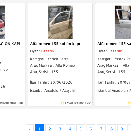
AĞ ÖN KAPI
Alfa romeo 155 sol ön kapı
Alfa romeo 155 sa
Fiyat :
Pazarlık
Fiyat :
Pazarlık
Kategori : Yedek Parça
Kategori : Yedek Pa
a
Araç Markası : Alfa Romeo
Araç Markası : Alf
Romeo
Araç Serisi : 155
Araç Serisi : 155
İlan Tarihi : 30/06/2026
İlan Tarihi : 30/06
026
İstanbul Anadolu / Ataşehir
İstanbul Anadolu / 
avorilerime Ekle
Favorilerime Ekle
‹
1
2
3
4
5
6
7
8
9