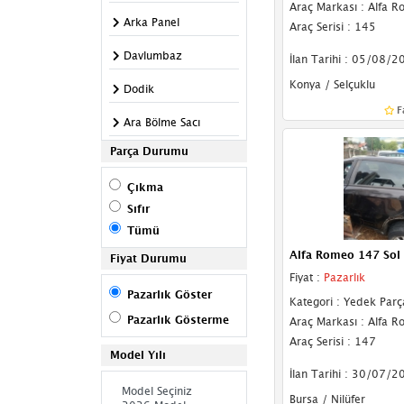
Araç Markası : Alfa 
Arka Panel
Araç Serisi : 145
Davlumbaz
İlan Tarihi : 05/08/2
Konya / Selçuklu
Dodik
F
Ara Bölme Sacı
Parça Durumu
Basamak
Çıkma
Panjur
Sıfır
Kabin
Tümü
Alfa Romeo 147 Sol
Kapı Çıtası
Fiyat Durumu
Fiyat :
Pazarlık
Kapı Direği
Pazarlık Göster
Kategori : Yedek Parç
Pazarlık Gösterme
Araç Markası : Alfa 
Fitil
Araç Serisi : 147
Model Yılı
Kaput Kilidi
İlan Tarihi : 30/07/2
Kupa
Bursa / Nilüfer