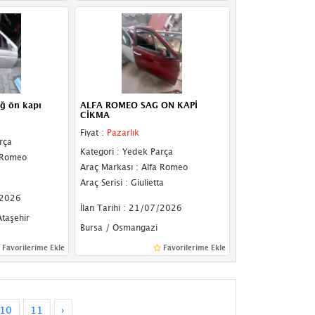
ğ ön kapı
ALFA ROMEO SAG ON KAPİ
CİKMA
Fiyat :
Pazarlık
rça
Kategori : Yedek Parça
a Romeo
Araç Markası : Alfa Romeo
Araç Serisi : Giulietta
/2026
İlan Tarihi : 21/07/2026
Ataşehir
Bursa / Osmangazi
Favorilerime Ekle
Favorilerime Ekle
10
11
›