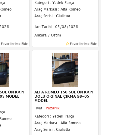
rça
Kategori : Yedek Parça
a Romeo
Araç Markası : Alfa Romeo
a
Araç Serisi : Giulietta
/2026
İlan Tarihi : 05/08/2026
Ankara / Ostim
Favorilerime Ekle
Favorilerime Ekle
SOL ÖN KAPI
ALFA ROMEO 156 SOL ÖN KAPI
-05 MODEL
DOLU ORJİNAL ÇIKMA 98-05
MODEL
Fiyat :
Pazarlık
rça
Kategori : Yedek Parça
a Romeo
Araç Markası : Alfa Romeo
a
Araç Serisi : Giulietta