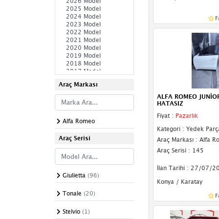
Komple Arka
F
Komple Ön
Ön Şasi
Sağ Şasi
Sol Şasi
Araç Markası
ALFA ROMEO JUNİOR
Paçalık & Tozluk
HATASIZ
Fiyat :
Pazarlık
Plakalık
Alfa Romeo
Kategori : Yedek Parç
Sağ Yan Sac
Araç Serisi
Araç Markası : Alfa 
Araç Serisi : 145
Sol Yan Sac
İlan Tarihi : 27/07/2
Spoiler
Giulietta
(96)
Konya / Karatay
Tavan Çıtası
Tonale
(20)
F
Bakalitler
Stelvio
(1)