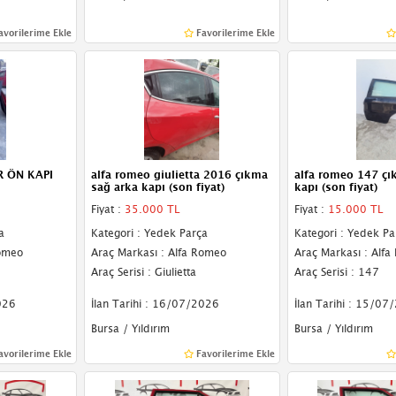
avorilerime Ekle
Favorilerime Ekle
 ÖN KAPI
alfa romeo giulietta 2016 çıkma
alfa romeo 147 çı
sağ arka kapı (son fiyat)
kapı (son fiyat)
Fiyat :
35.000 TL
Fiyat :
15.000 TL
a
Kategori : Yedek Parça
Kategori : Yedek Pa
Romeo
Araç Markası : Alfa Romeo
Araç Markası : Alf
Araç Serisi : Giulietta
Araç Serisi : 147
026
İlan Tarihi : 16/07/2026
İlan Tarihi : 15/07
Bursa / Yıldırım
Bursa / Yıldırım
avorilerime Ekle
Favorilerime Ekle