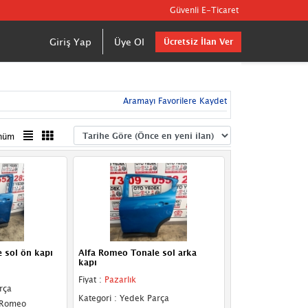
Güvenli E-Ticaret
Giriş Yap
Üye Ol
Ücretsiz İlan Ver
Aramayı Favorilere Kaydet
nüm
 sol ön kapı
Alfa Romeo Tonale sol arka
kapı
Fiyat :
Pazarlık
rça
Kategori : Yedek Parça
a Romeo