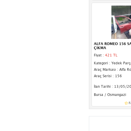
ALFA ROMEO 156 S
ÇIKMA
Fiyat :
421 TL
Kategori : Yedek Parç
Araç Markası : Alfa 
Araç Serisi : 156
İlan Tarihi : 13/05/2
Bursa / Osmangazi
F