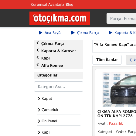
Kurumsal Avantajlar
Blog
Ana Sayfa
Çıkma Parça
Kaporta & K
Çıkma Parça
"
Alfa Romeo Kapı
"
ar
Kaporta & Karoser
Kapı
Tüm İlanlar
Çık
Alfa Romeo
Kategoriler
Kaput
Çamurluk
ÇIKMA ALFA ROMEO
ÖN TEK KAPI 2778
Ön Panel
Fiyat :
Pazarlık
Kategori : Yedek Parç
Kapı