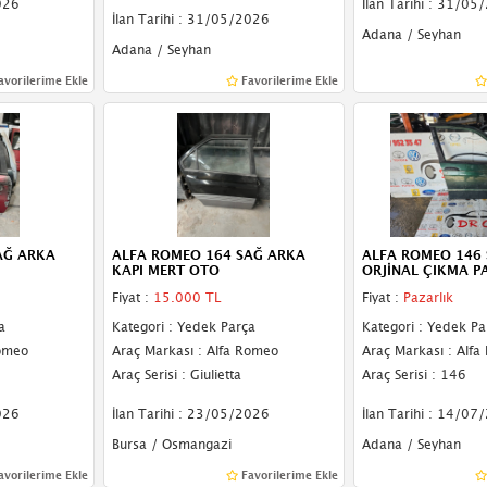
026
İlan Tarihi : 31/05
İlan Tarihi : 31/05/2026
Adana / Seyhan
Adana / Seyhan
avorilerime Ekle
Favorilerime Ekle
AĞ ARKA
ALFA ROMEO 164 SAĞ ARKA
ALFA ROMEO 146 
KAPI MERT OTO
ORJİNAL ÇIKMA P
Fiyat :
15.000 TL
Fiyat :
Pazarlık
a
Kategori : Yedek Parça
Kategori : Yedek Pa
Romeo
Araç Markası : Alfa Romeo
Araç Markası : Alf
Araç Serisi : Giulietta
Araç Serisi : 146
026
İlan Tarihi : 23/05/2026
İlan Tarihi : 14/07
Bursa / Osmangazi
Adana / Seyhan
avorilerime Ekle
Favorilerime Ekle