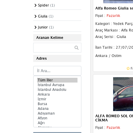
Spider
(1)
Alfa Romeo Giulia s
Arka Cam
Fiyat :
Pazarlık
Giulia
(1)
Kapı Camları
Kategori : Yedek Parç
Junior
(1)
Araç Markası : Alfa 
Kelebek Camı
Araç Serisi : Giulia
Aranan Kelime
Ön Cam Izgarası
İlan Tarihi : 27/07/2
Sunroof
Ankara / Ostim
Adres
Tente
F
Karlık
Sis Farı Çerçevesi
Ön Tampon
Arka Tampon
ALFA ROMEO SOL O
Tampon Braketi
CİKMA
Fiyat :
Pazarlık
Tampon Demiri