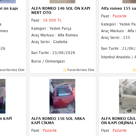
ol ön kapı
ALFA ROMEO 146 SOL ÖN KAPI
Alfa romeo 155 sa
MERT OTO
Fiyat :
Pazarlık
Fiyat :
16.000 TL
a
Kategori : Yedek Pa
Kategori : Yedek Parça
Romeo
Araç Markası : Alf
Araç Markası : Alfa Romeo
Araç Serisi : 155
Araç Serisi : Giulietta
026
İlan Tarihi : 21/06
İlan Tarihi : 23/06/2026
İstanbul Anadolu / 
Bursa / Osmangazi
avorilerime Ekle
Favorilerime Ekle
N KAPİ
ALFA ROMEO 156 SOL ARKA
ALFA ROMEO GİUL
KAPİ CİKMA
ÖN KAPI ORJİNAL
Fiyat :
Pazarlık
Fiyat :
Pazarlık