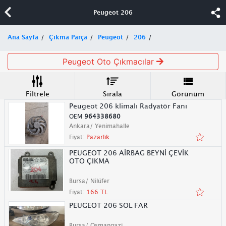
Peugeot 206
Ana Sayfa
Çıkma Parça
Peugeot
206
Peugeot Oto Çıkmacılar
Filtrele
Sırala
Görünüm
Peugeot 206 klimalı Radyatör Fanı
OEM
964338680
Ankara/ Yenimahalle
Fiyat:
Pazarlık
PEUGEOT 206 AİRBAG BEYNİ ÇEVİK
OTO ÇIKMA
Bursa/ Nilüfer
Fiyat:
166 TL
PEUGEOT 206 SOL FAR
Bursa/ Osmangazi