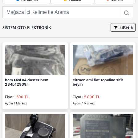
Filtrele
SİSTEM OTO ELEKTRONİK
bcm t4sl n4 duster bcm
citroen ami fiat topolino sifir
284b12939r
beyin
Fiyat :
500 TL
Fiyat :
5.000 TL
Aydın / Merkez
Aydın / Merkez