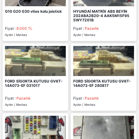
G10 G20 G30 vites kolu joistick
HYUNDAİ MATRİX ABS BEYİN
202ABA2B20-4 AAK5M15F95
5WY7201B
Fiyat :
8.000 TL
Fiyat :
Pazarlık
Aydın / Merkez
Aydın / Merkez
FORD SİGORTA KUTUSU GV6T-
FORD SİGORTA KUTUSU GV6T-
14A073-EF 031017
14A073-EF 280817
Fiyat :
Pazarlık
Fiyat :
Pazarlık
Aydın / Merkez
Aydın / Merkez