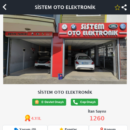
SİSTEM OTO ELEKTRONİK
SİSTEM OTO ELEKTRONİK
E-Devlet Onaylı
Cep Onaylı
İlan Sayısı
1260
4.YIL
Yorum (0)
Puanlar
Konum