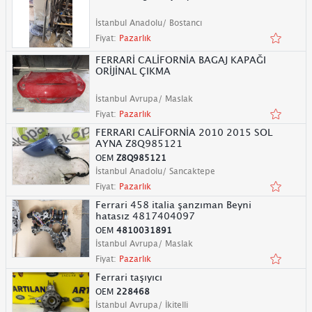
İstanbul Anadolu/ Bostancı
Fiyat:
Pazarlık
FERRARİ CALİFORNİA BAGAJ KAPAĞI
ORİJİNAL ÇIKMA
İstanbul Avrupa/ Maslak
Fiyat:
Pazarlık
FERRARI CALİFORNİA 2010 2015 SOL
AYNA Z8Q985121
OEM
Z8Q985121
İstanbul Anadolu/ Sancaktepe
Fiyat:
Pazarlık
Ferrari 458 italia şanzıman Beyni
hatasız 4817404097
OEM
4810031891
İstanbul Avrupa/ Maslak
Fiyat:
Pazarlık
Ferrari taşıyıcı
OEM
228468
İstanbul Avrupa/ İkitelli