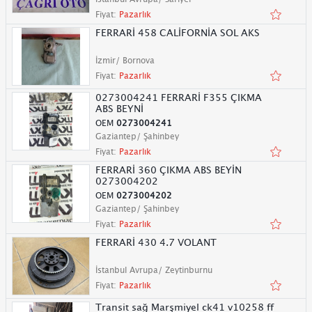
Fiyat:
Pazarlık
FERRARİ 458 CALİFORNİA SOL AKS
İzmir/ Bornova
Fiyat:
Pazarlık
0273004241 FERRARİ F355 ÇIKMA
ABS BEYNİ
OEM
0273004241
Gaziantep/ Şahinbey
Fiyat:
Pazarlık
FERRARİ 360 ÇIKMA ABS BEYİN
0273004202
OEM
0273004202
Gaziantep/ Şahinbey
Fiyat:
Pazarlık
FERRARİ 430 4.7 VOLANT
İstanbul Avrupa/ Zeytinburnu
Fiyat:
Pazarlık
Transit sağ Marşmiyel ck41 v10258 ff