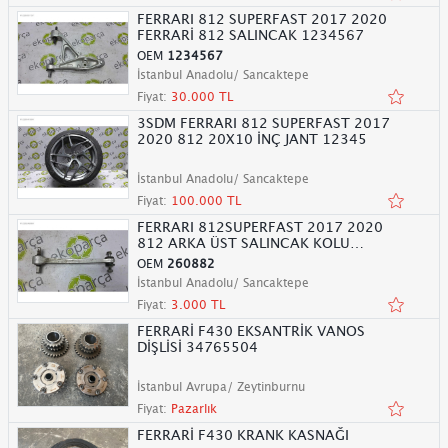
FERRARI 812 SUPERFAST 2017 2020
FERRARİ 812 SALINCAK 1234567
OEM
1234567
İstanbul Anadolu/ Sancaktepe
Fiyat:
30.000 TL
3SDM FERRARI 812 SUPERFAST 2017
2020 812 20X10 İNÇ JANT 12345
İstanbul Anadolu/ Sancaktepe
Fiyat:
100.000 TL
FERRARI 812SUPERFAST 2017 2020
812 ARKA ÜST SALINCAK KOLU
260882
OEM
260882
İstanbul Anadolu/ Sancaktepe
Fiyat:
3.000 TL
FERRARİ F430 EKSANTRİK VANOS
DİŞLİSİ 34765504
İstanbul Avrupa/ Zeytinburnu
Fiyat:
Pazarlık
FERRARİ F430 KRANK KASNAĞI