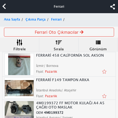
Ferrari
Ana Sayfa
Çıkma Parça
Ferrari
Ferrari Oto Çıkmacılar
Filtrele
Sırala
Görünüm
FERRARİ 458 CALİFORNİA SOL AKSON
İzmir/ Bornova
Fiyat:
Pazarlık
FERRARİ F149 TAMPON ARKA
İstanbul Anadolu/ Ataşehir
Fiyat:
Pazarlık
4M0199372 FF MOTOR KULAĞI A4 A5
ÇAĞRI OTO MASLAK
OEM
4M0199372
İstanbul Avrupa/ Sarıyer