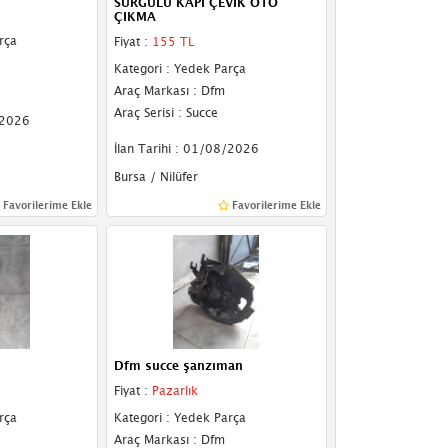
SURGULU KAPI ÇEVİK OTO
ÇIKMA
rça
Fiyat :
155 TL
Kategori : Yedek Parça
Araç Markası : Dfm
Araç Serisi : Succe
/2026
İlan Tarihi : 01/08/2026
Bursa / Nilüfer
Favorilerime Ekle
Favorilerime Ekle
Dfm succe şanzıman
Fiyat :
Pazarlık
rça
Kategori : Yedek Parça
Araç Markası : Dfm