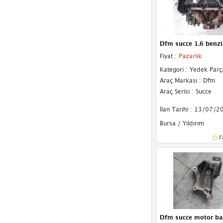
Dfm succe 1.6 benzi
Fiyat :
Pazarlık
Kategori : Yedek Parç
Araç Markası : Dfm
Araç Serisi : Succe
İlan Tarihi : 13/07/2
Bursa / Yıldırım
F
Dfm succe motor bağ