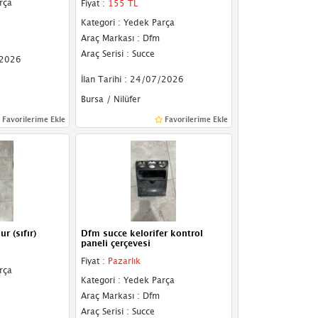
rça
Fiyat :
155 TL
Kategori : Yedek Parça
Araç Markası : Dfm
Araç Serisi : Succe
/2026
İlan Tarihi : 24/07/2026
Bursa / Nilüfer
Favorilerime Ekle
Favorilerime Ekle
r (sıfır)
Dfm succe kelorifer kontrol
paneli çerçevesi
Fiyat :
Pazarlık
rça
Kategori : Yedek Parça
Araç Markası : Dfm
Araç Serisi : Succe