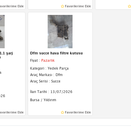
avorilerime Ekle
Favorilerime Ekle
.1 şarj
Dfm succe hava filtre kutusu
)
Fiyat :
Pazarlık
Kategori : Yedek Parça
a
Araç Markası : Dfm
Araç Serisi : Succe
İlan Tarihi : 13/07/2026
026
Bursa / Yıldırım
avorilerime Ekle
Favorilerime Ekle