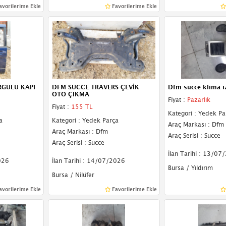
avorilerime Ekle
Favorilerime Ekle
RGÜLÜ KAPI
DFM SUCCE TRAVERS ÇEVİK
Dfm succe klima ız
OTO ÇIKMA
Fiyat :
Pazarlık
Fiyat :
155 TL
Kategori : Yedek Pa
a
Kategori : Yedek Parça
Araç Markası : Dfm
Araç Markası : Dfm
Araç Serisi : Succe
Araç Serisi : Succe
İlan Tarihi : 13/07
026
İlan Tarihi : 14/07/2026
Bursa / Yıldırım
Bursa / Nilüfer
avorilerime Ekle
Favorilerime Ekle