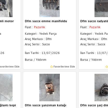
nli motor
Dfm succe emme manifoldu
Dfm succe radyatö
Fiyat :
Pazarlık
Fiyat :
Pazarlık
a
Kategori : Yedek Parça
Kategori : Yedek Pa
Araç Markası : Dfm
Araç Markası : Dfm
Araç Serisi : Succe
Araç Serisi : Succe
026
İlan Tarihi : 13/07/2026
İlan Tarihi : 13/07
Bursa / Yıldırım
Bursa / Yıldırım
avorilerime Ekle
Favorilerime Ekle
lantı kepi
Dfm succe şanzıman kulağı
Dfm succe şarj d