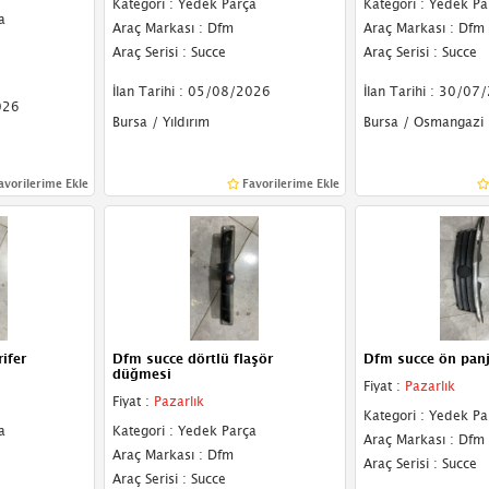
Kategori : Yedek Parça
Kategori : Yedek Pa
a
Araç Markası : Dfm
Araç Markası : Dfm
Araç Serisi : Succe
Araç Serisi : Succe
İlan Tarihi : 05/08/2026
İlan Tarihi : 30/07
026
Bursa / Yıldırım
Bursa / Osmangazi
avorilerime Ekle
Favorilerime Ekle
ifer
Dfm succe dörtlü flaşör
Dfm succe ön panju
düğmesi
Fiyat :
Pazarlık
Fiyat :
Pazarlık
Kategori : Yedek Pa
a
Kategori : Yedek Parça
Araç Markası : Dfm
Araç Markası : Dfm
Araç Serisi : Succe
Araç Serisi : Succe