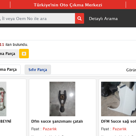
Türkiye'nin Oto Çıkma Merkezi
Detaylı Arama
11
ilan bulundu.
ma Parça
ma Parça
Sıfır Parça
Görü
BEYNİ
Dfm succe şanzımanı çatalı
DFM Succe sağ so
Fiyat :
Pazarlık
Fiyat :
Pazarlık