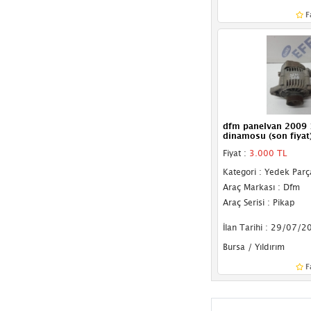
F
dfm panelvan 2009 1
dinamosu (son fiyat
Fiyat :
3.000 TL
Kategori : Yedek Parç
Araç Markası : Dfm
Araç Serisi : Pikap
İlan Tarihi : 29/07/2
Bursa / Yıldırım
F