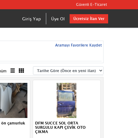
Güvenli E-Ticaret
Giriş Yap
Üye Ol
Ücretsiz İlan Ver
Aramayı Favorilere Kaydet
nüm
l ön çamurluk
DFM SUCCE SOL ORTA
SURGULU KAPI ÇEVİK OTO
ÇIKMA