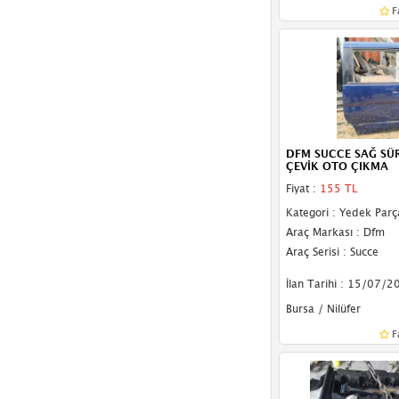
F
DFM SUCCE SAĞ SÜ
ÇEVİK OTO ÇIKMA
Fiyat :
155 TL
Kategori : Yedek Parç
Araç Markası : Dfm
Araç Serisi : Succe
İlan Tarihi : 15/07/2
Bursa / Nilüfer
F