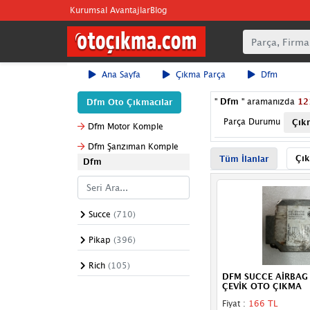
Kurumsal Avantajlar
Blog
Ana Sayfa
Çıkma Parça
Dfm
"
Dfm
" aramanızda
12
Dfm Oto Çıkmacılar
Parça Durumu
Çık
Dfm Motor Komple
Dfm Şanzıman Komple
Çık
Tüm İlanlar
Dfm
Succe
(710)
Pikap
(396)
Rich
(105)
DFM SUCCE AİRBAG 
ÇEVİK OTO ÇIKMA
Fiyat :
166 TL