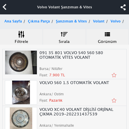
Volvo Volant Şanzıman & Vites
Ana Sayfa
Çıkma Parça
Şanzıman & Vites
Volant
Volvo
Filtrele
Sırala
Görünüm
091 35 801 VOLVO S40 S60 S80
OTOMATİK VİTES VOLANT
Bursa/ Nilüfer
Fiyat:
7.900 TL
VOLVO S60 1.5 OTOMATİK VOLANT
Ankara/ Ostim
Fiyat:
Pazarlık
VOLVO XC40 VOLANT DİŞLİSİ ORJİNAL
ÇIKMA 2019-202231437539
Ankara/ Yenimahalle