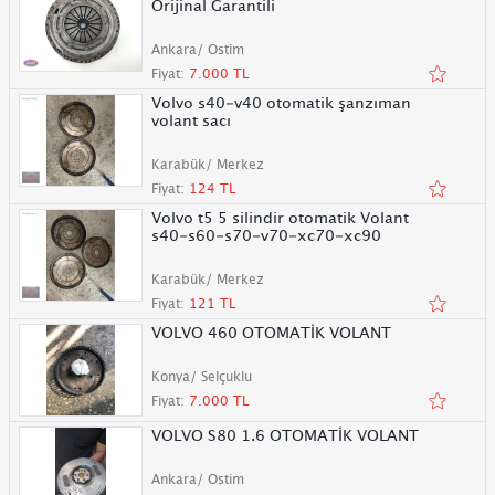
Orijinal Garantili
Ankara/ Ostim
Fiyat:
7.000 TL
Volvo s40-v40 otomatik şanzıman
volant sacı
Karabük/ Merkez
Fiyat:
124 TL
Volvo t5 5 silindir otomatik Volant
s40-s60-s70-v70-xc70-xc90
Karabük/ Merkez
Fiyat:
121 TL
VOLVO 460 OTOMATİK VOLANT
Konya/ Selçuklu
Fiyat:
7.000 TL
VOLVO S80 1.6 OTOMATİK VOLANT
Ankara/ Ostim