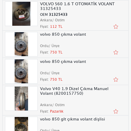
VOLVO S60 1.6 T OTOMATİK VOLANT
31325433
OEM
31325433
Ankara/ Ostim
Fiyat:
112 TL
volvo 850 çıkma volant
Ordu/ Ünye
Fiyat:
750 TL
volvo 850 çıkma volant
Ordu/ Ünye
Fiyat:
750 TL
Volvo V40 1.9 Dizel Çıkma Manuel
Volant (8200157750)
Ankara/ Ostim
Fiyat:
Pazarlık
volvo 850 glt çıkma volant dişlisi
Ordu/ Ünye