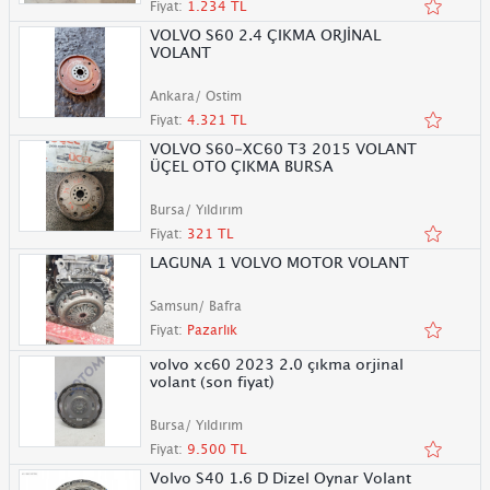
Fiyat:
1.234 TL
VOLVO S60 2.4 ÇIKMA ORJİNAL
VOLANT
Ankara/ Ostim
Fiyat:
4.321 TL
VOLVO S60-XC60 T3 2015 VOLANT
ÜÇEL OTO ÇIKMA BURSA
Bursa/ Yıldırım
Fiyat:
321 TL
LAGUNA 1 VOLVO MOTOR VOLANT
Samsun/ Bafra
Fiyat:
Pazarlık
volvo xc60 2023 2.0 çıkma orjinal
volant (son fiyat)
Bursa/ Yıldırım
Fiyat:
9.500 TL
Volvo S40 1.6 D Dizel Oynar Volant