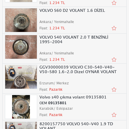
Fiyat:
1.234 TL
VOLVO S60 D2 VOLANT 1.6 DİZEL
Ankara/ Yenimahalle
Fiyat:
1.234 TL
VOLVO S40 VOLANT 2.0 T BENZİNLİ
1995-2004
Ankara/ Yenimahalle
Fiyat:
1.234 TL
GGV30000039 VOLVO C30-S40-V40-
V50-S80 1.6-2.0 Dizel OYNAR VOLANT
Erzurum/ Merkez
Fiyat:
Pazarlık
Volvo s40 çıkma volant 09135801
OEM
09135801
Karabük/ Eskipazar
Fiyat:
Pazarlık
8200157750 VOLVO S40-V40 1.9 TD
VOLANT