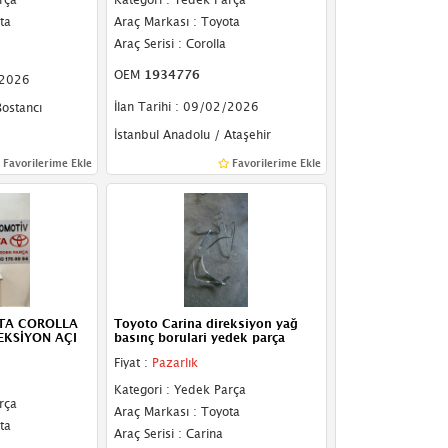
ta
Araç Markası : Toyota
Araç Serisi : Corolla
OEM
1934776
/2026
İlan Tarihi : 09/02/2026
Bostancı
İstanbul Anadolu / Ataşehir
Favorilerime Ekle
Favorilerime Ekle
TA COROLLA
Toyoto Carina direksiyon yağ
REKSİYON AÇI
basınç borulari yedek parça
Fiyat :
Pazarlık
Kategori : Yedek Parça
rça
Araç Markası : Toyota
ta
Araç Serisi : Carina