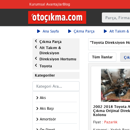
Kurumsal Avantajlar
Blog
Ana Sayfa
Çıkma Parça
Alt Takım &
Çıkma Parça
"
Toyota Direksiyon H
Alt Takım &
Direksiyon
Tüm İlanlar
Çık
Direksiyon Hortumu
Toyota
Kategoriler
Aks
2002 2018 Toyota A
Aks Başı
Çıkma Orijinal Dire
Kolonu
Amortisör
Fiyat :
Pazarlık
Ön Dingil
Kategori : Yedek Parç