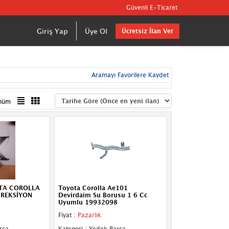
Güvenli E-Ticaret
Giriş Yap
Üye Ol
Ücretsiz İlan Ver
Aramayı Favorilere Kaydet
nüm
TA COROLLA
Toyota Corolla Ae101
İREKSİYON
Devirdaim Su Borusu 1 6 Cc
Uyumlu 19932098
Fiyat :
Pazarlık
rça
Kategori : Yedek Parça