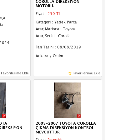
COROLLA DİREKSİYON
MOTORU.
Fiyat :
250 TL
rça
Kategori : Yedek Parça
ta
Araç Markası : Toyota
Araç Serisi : Corolla
/2024
İlan Tarihi : 08/08/2019
Ankara / Ostim
Favorilerime Ekle
Favorilerime Ekle
OTA
2005-2007 TOYOTA COROLLA
DİREKSİYON
ÇIKMA DİREKSİYON KONTROL
MEVCUTTUR
Fiyat :
Pazarlık