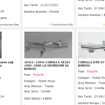
İlan Tarihi : 31/07/2025
İlan Tarihi : 07/08
026
İstanbul Anadolu / Pendik
İstanbul Anadolu / 
aşehir
avorilerime Ekle
Favorilerime Ekle
siyon yağ
16322-15041 COROLLA AE101
COROLLA D4D 07-
ma
1993-1998 1,6 DEVİRDAİM SU
BORUSU
BORUSU
Fiyat :
Pazarlık
Fiyat :
Pazarlık
a
Kategori : Yedek Pa
Kategori : Yedek Parça
Araç Markası : Toyo
Araç Markası : Toyota
Araç Serisi : Corolla
Araç Serisi : Corolla
024
İlan Tarihi : 25/06
OEM
16322-15041
İstanbul Avrupa / E