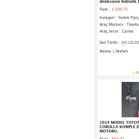
direksiyon hidrolik
Fiyat :
1.200 TL
Kategori : Yedek Parç
Araç Markası : Toyota
Araç Serisi : Carina
İlan Tarihi : 10/10/2
Adana / Seyhan
F
2014 MODEL TOYO
COROLLA KOMPLE D
MOTORU.
Fiyat :
850 TL