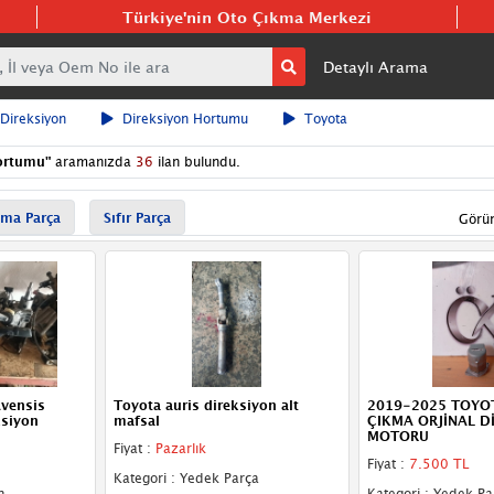
Türkiye'nin Oto Çıkma Merkezi
Detaylı Arama
 Direksiyon
Direksiyon Hortumu
Toyota
ortumu
"
aramanızda
36
ilan bulundu.
ma Parça
Sıfır Parça
Görü
vensis
Toyota auris direksiyon alt
2019-2025 TOYO
ksiyon
mafsal
ÇIKMA ORJİNAL D
MOTORU
Fiyat :
Pazarlık
Fiyat :
7.500 TL
Kategori : Yedek Parça
a
Kategori : Yedek Pa