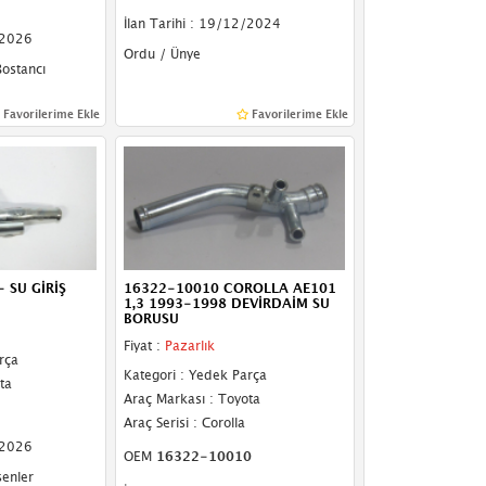
İlan Tarihi : 19/12/2024
/2026
Ordu / Ünye
Bostancı
Favorilerime Ekle
Favorilerime Ekle
 SU GİRİŞ
16322-10010 COROLLA AE101
1,3 1993-1998 DEVİRDAİM SU
BORUSU
Fiyat :
Pazarlık
rça
Kategori : Yedek Parça
ta
Araç Markası : Toyota
Araç Serisi : Corolla
/2026
OEM
16322-10010
senler