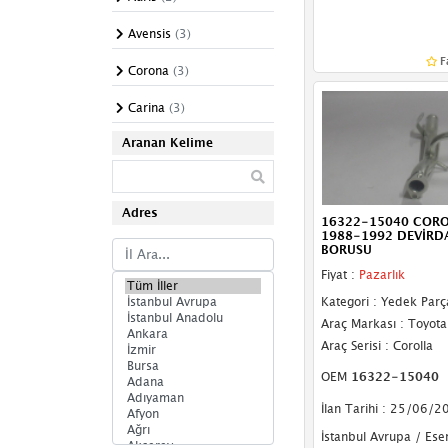
Tabla
Avensis
(3)
F
Teker Bilyası
Corona
(3)
Torsiyon
Carina
(3)
Viraj Demiri
Aranan Kelime
Adres
16322-15040 CORO
1988-1992 DEVİRD
BORUSU
Fiyat :
Pazarlık
Kategori : Yedek Parç
Araç Markası : Toyota
Araç Serisi : Corolla
OEM
16322-15040
İlan Tarihi : 25/06/2
İstanbul Avrupa / Ese