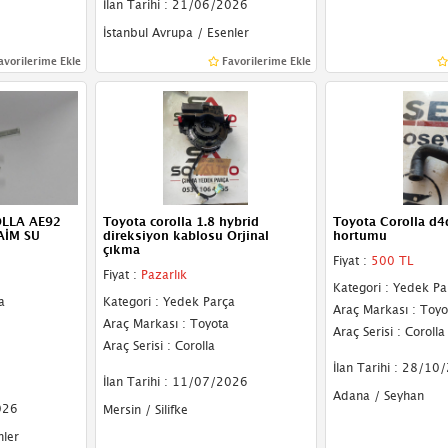
İlan Tarihi : 21/06/2026
İstanbul Avrupa / Esenler
avorilerime Ekle
Favorilerime Ekle
LLA AE92
Toyota corolla 1.8 hybrid
Toyota Corolla d4
AİM SU
direksiyon kablosu Orjinal
hortumu
çıkma
Fiyat :
500 TL
Fiyat :
Pazarlık
Kategori : Yedek Pa
a
Kategori : Yedek Parça
Araç Markası : Toyo
Araç Markası : Toyota
Araç Serisi : Corolla
Araç Serisi : Corolla
İlan Tarihi : 28/10
İlan Tarihi : 11/07/2026
Adana / Seyhan
026
Mersin / Silifke
nler