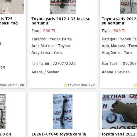
is T25
Toyota yaris 2012 1.33 kısa su
Toyota yaris 2012
mpası Yağ
hortumu
su hortumu
Fiyat :
200 TL
Fiyat :
600 TL
Kategori : Yedek Parça
Kategori : Yedek Pa
a
Araç Markası : Toyota
Araç Markası : Toyo
Araç Serisi : Yaris
Araç Serisi : Yaris
İlan Tarihi : 22/07/2025
İlan Tarihi : 06/09
025
Adana / Seyhan
Adana / Seyhan
avorilerime Ekle
Favorilerime Ekle
.0 gli
16261-0Y040 toyota corolla
toyota yaris 2012