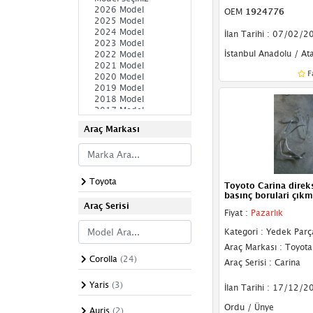
OEM
1924776
Direksiyon Basınç
İlan Tarihi : 07/02/2
Müşürü
İstanbul Anadolu / At
Direksiyon Hortumu
F
Direksiyon Kutusu
Direksiyon Mili
Araç Markası
Direksiyon Pompası
Direksiyon Simidi
Toyota
Toyoto Carina direk
Direksiyon Yağ
basınç borulari çık
Deposu
Araç Serisi
Fiyat :
Pazarlık
Makas
Kategori : Yedek Parç
Araç Markası : Toyota
Porya
Corolla
(24)
Araç Serisi : Carina
Rot Mili
Yaris
(3)
İlan Tarihi : 17/12/2
Rotil
Ordu / Ünye
Auris
(2)