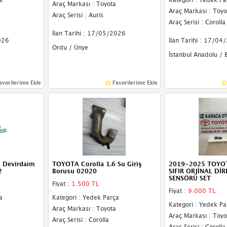
Araç Markası : Toyota
Araç Markası : Toyo
Araç Serisi : Auris
Araç Serisi : Corolla
İlan Tarihi : 17/05/2026
026
İlan Tarihi : 17/04
Ordu / Ünye
İstanbul Anadolu / 
avorilerime Ekle
Favorilerime Ekle
2 Devirdaim
TOYOTA Corolla 1.6 Su Giriş
2019-2025 TOYO
2
Borusu 02020
SIFIR ORJİNAL Dİ
SENSÖRÜ SET
Fiyat :
1.500 TL
Fiyat :
9.000 TL
a
Kategori : Yedek Parça
Kategori : Yedek Pa
Araç Markası : Toyota
Araç Markası : Toyo
Araç Serisi : Corolla
Araç Serisi : Corolla