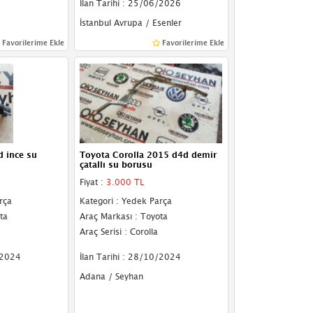
İlan Tarihi : 25/06/2026
İstanbul Avrupa / Esenler
Favorilerime Ekle
Favorilerime Ekle
d ince su
Toyota Corolla 2015 d4d demir
çatallı su borusu
Fiyat :
3.000 TL
rça
Kategori : Yedek Parça
ta
Araç Markası : Toyota
Araç Serisi : Corolla
/2024
İlan Tarihi : 28/10/2024
Adana / Seyhan