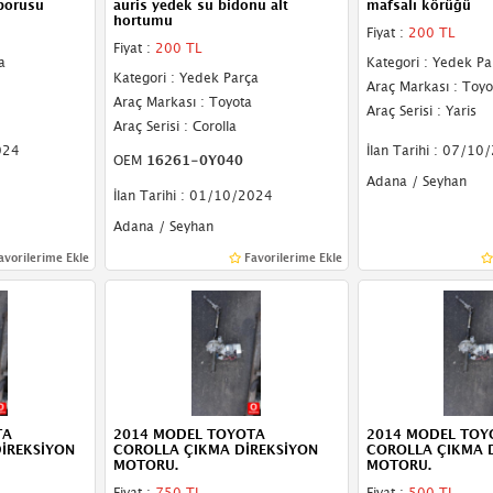
 borusu
auris yedek su bidonu alt
mafsalı körüğü
hortumu
Fiyat :
200 TL
Fiyat :
200 TL
a
Kategori : Yedek Pa
Kategori : Yedek Parça
Araç Markası : Toyo
Araç Markası : Toyota
Araç Serisi : Yaris
Araç Serisi : Corolla
024
İlan Tarihi : 07/10
OEM
16261-0Y040
Adana / Seyhan
İlan Tarihi : 01/10/2024
Adana / Seyhan
avorilerime Ekle
Favorilerime Ekle
TA
2014 MODEL TOYOTA
2014 MODEL TOY
İREKSİYON
COROLLA ÇIKMA DİREKSİYON
COROLLA ÇIKMA 
MOTORU.
MOTORU.
Fiyat :
750 TL
Fiyat :
500 TL