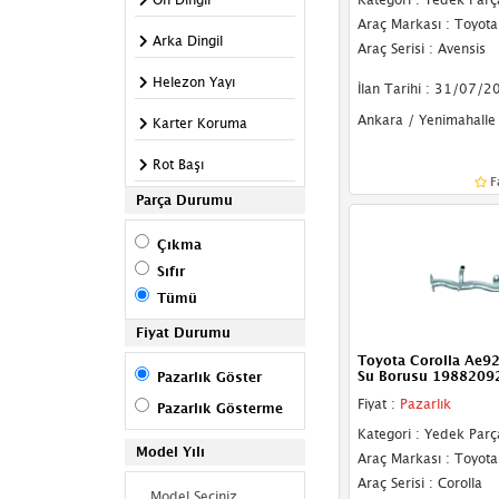
Araç Markası : Toyota
Arka Dingil
Araç Serisi : Avensis
Helezon Yayı
İlan Tarihi : 31/07/2
Ankara / Yenimahalle
Karter Koruma
Rot Başı
F
Parça Durumu
Salıncak
Çıkma
Taşıyıcı
Sıfır
Travers
Tümü
Air & Havalı
Fiyat Durumu
Süspansiyon
Toyota Corolla Ae9
Su Borusu 1988209
Pazarlık Göster
Askı Rotu
Fiyat :
Pazarlık
Pazarlık Gösterme
Direksiyon Açı
Kategori : Yedek Parç
Model Yılı
Sensörü
Araç Markası : Toyota
Araç Serisi : Corolla
Direksiyon Bakaliti