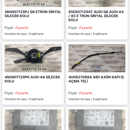
4N0907129PJ Q8 ETRON SİNYAL
85E907129AT AUDI Q6 AUDI A4
SİLECEK KOLU
/ A5 E TRON SİNYAL SİLECEK
KOLU
Fiyat :
Pazarlık
Fiyat :
Pazarlık
İstanbul Avrupa / Kağıthane
İstanbul Avrupa / Kağıthane
4N0907129PK AUDI A6 SİLECEK
4H0837099A AIDI A4ÖN KAPI İÇ
KOLU
AÇMA TELİ
Fiyat :
Pazarlık
Fiyat :
Pazarlık
İstanbul Avrupa / Kağıthane
İstanbul Avrupa / Kağıthane