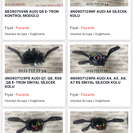
8B3907594B AUDI Q8 E-TRON
4N0907129NF AUDI A6 SİLECEK
KONTROL MODÜLÜ
KOLU
Fiyat :
Pazarlık
Fiyat :
Pazarlık
İstanbul Avrupa / Kağıthane
İstanbul Avrupa / Kağıthane
4N0907129PB AUDI Q7, Q8, RS6
4N0907129PA AUDI A4, A5, A6,
,Q8 E-TRON SİNYAL SİLECEK
A7 RS SİNYAL SİLECEK KOLU
KOLU
Fiyat :
Pazarlık
Fiyat :
Pazarlık
İstanbul Avrupa / Kağıthane
İstanbul Avrupa / Kağıthane