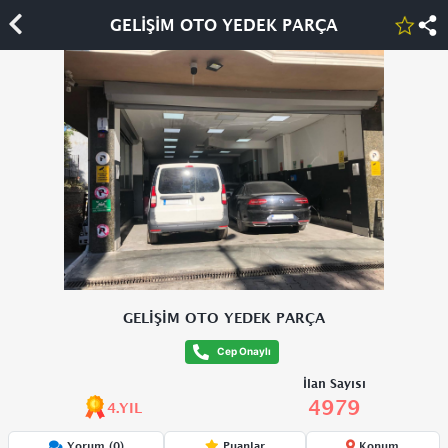
GELİŞİM OTO YEDEK PARÇA
GELİŞİM OTO YEDEK PARÇA
Cep Onaylı
İlan Sayısı
4979
4.YIL
Yorum (0)
Puanlar
Konum