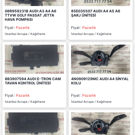
06R959231B AUDI A3 A4 A6
85E035507 AUDI A4 A5 A6
TTVW GOLF PASSAT JETTA
ŞARJ ÜNİTESİ
HAVA POMPASI
Fiyat :
Pazarlık
Fiyat :
Pazarlık
İstanbul Avrupa / Kağıthane
İstanbul Avrupa / Kağıthane
8B3907594 AUDI E-TRON CAM
4N0909129MC AUDI A4 SİNYAL
TAVAN KONTROL ÜNİTESİ
KOLU
Fiyat :
Pazarlık
Fiyat :
Pazarlık
İstanbul Avrupa / Kağıthane
İstanbul Avrupa / Kağıthane