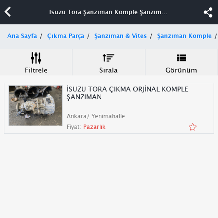
Isuzu Tora Şanzıman Komple Şanzıman & Vites
Ana Sayfa
Çıkma Parça
Şanzıman & Vites
Şanzıman Komple
Filtrele
Sırala
Görünüm
İSUZU TORA ÇIKMA ORJİNAL KOMPLE
ŞANZIMAN
Ankara/ Yenimahalle
Fiyat:
Pazarlık