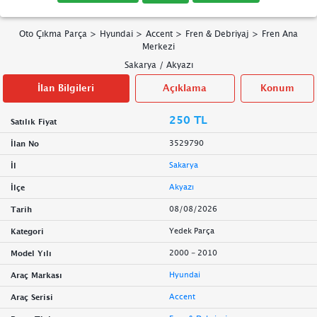
Oto Çıkma Parça
>
Hyundai
>
Accent
>
Fren & Debriyaj
>
Fren Ana
Merkezi
Sakarya
/
Akyazı
İlan Bilgileri
Açıklama
Konum
250 TL
Satılık Fiyat
3529790
İlan No
Sakarya
İl
Akyazı
İlçe
08/08/2026
Tarih
Yedek Parça
Kategori
2000 - 2010
Model Yılı
Hyundai
Araç Markası
Accent
Araç Serisi