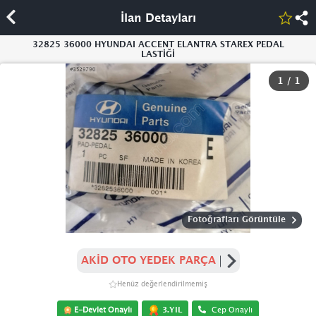
İlan Detayları
32825 36000 HYUNDAI ACCENT ELANTRA STAREX PEDAL
LASTİĞİ
1
/
1
Fotoğrafları Görüntüle
AKİD OTO YEDEK PARÇA
Henüz değerlendirilmemiş
3.YIL
E-Devlet Onaylı
Cep Onaylı