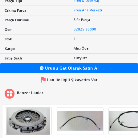
Fren & Debriyaj
Parça Tipi
Fren Ana Merkezi
Çıkma Parça
Sıfır Parça
Parça Durumu
32825 36000
Oem
1
Stok
Alıcı Öder
Kargo
Yüzyüze
Satış Şekli
Ürünü Get Olarak Satın Al
İlan İle İlgili Şikayetim Var
Benzer İlanlar