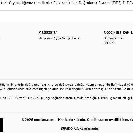
iniz. Yayınladığımız tüm ilanlar Elektronik İlan Doğrulama Sistemi (EİDS) E-D
Mağazalar
Otocikma Rekl
a
Mağazanı Aç ve Satışa Başla!
Dopinglerimiz
İletişim
üş ve bilgilerin doğruluğu, eksiksiz ve değişmez olduğu, yayınlanması ile ilgili yasal yüküm
kırılığından otocikma.com hiçbir şekilde sorumlu değildir. Sorularınız için ilan sahibi ile irtib
da GET (Güvenli Alış-Veriş) seçeneğinden satın almak istediğiniz ürünü güvenli bir şekilde
© 2026 otocikma.com - Her hakkı saklıdır. Otocikma.com tescilli bir mark
SUVİDO A.Ş. Kuruluşudur.