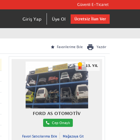
Güvenli E-Ticaret
Giriş Yap
Üye Ol
Ücretsiz İlan Ver
Yazdır
Favorilerime Ekle
13. YIL
FORD AS OTOMOTİV
Cep Onaylı
Favori Satıcılarıma Ekle
Mağazaya Git