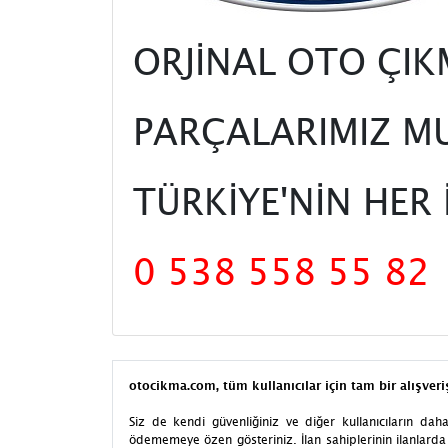
ORJİNAL OTO ÇI
PARÇALARIMIZ MU
TÜRKİYE'NİN HER
0 538 558 55 82
otocikma.com, tüm kullanıcılar için tam bir alışver
Siz de kendi güvenliğiniz ve diğer kullanıcıların d
ödememeye özen gösteriniz. İlan sahiplerinin ilanlarda b