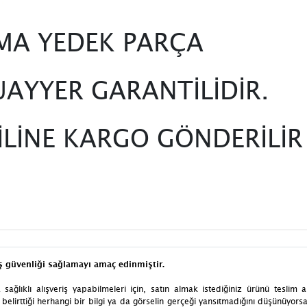
KMA YEDEK PARÇA
AYYER GARANTİLİDİR.
 İLİNE KARGO GÖNDERİLİR
iş güvenliği sağlamayı amaç edinmiştir.
aha sağlıklı alışveriş yapabilmeleri için, satın almak istediğiniz ürünü t
elirttiği herhangi bir bilgi ya da görselin gerçeği yansıtmadığını düşünüyorsanız