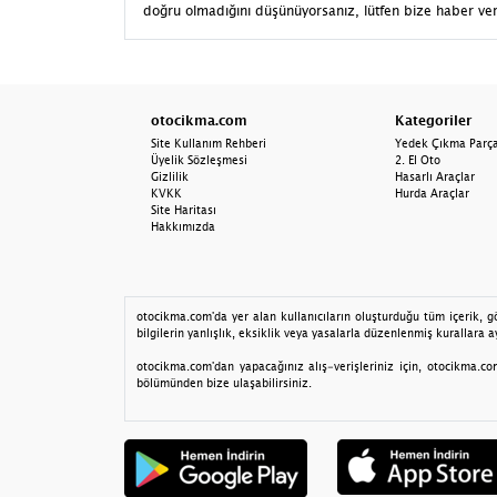
doğru olmadığını düşünüyorsanız, lütfen bize haber ver
otocikma.com
Kategoriler
Site Kullanım Rehberi
Yedek Çıkma Parç
Üyelik Sözleşmesi
2. El Oto
Gizlilik
Hasarlı Araçlar
KVKK
Hurda Araçlar
Site Haritası
Hakkımızda
otocikma.com'da yer alan kullanıcıların oluşturduğu tüm içerik, gör
bilgilerin yanlışlık, eksiklik veya yasalarla düzenlenmiş kurallara ay
otocikma.com'dan yapacağınız alış-verişleriniz için, otocikma.com 
bölümünden bize ulaşabilirsiniz.