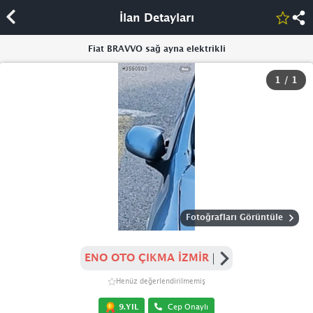
İlan Detayları
Fiat BRAVVO sağ ayna elektrikli
1
/
1
Fotoğrafları Görüntüle
ENO OTO ÇIKMA İZMİR
Henüz değerlendirilmemiş
9.YIL
Cep Onaylı