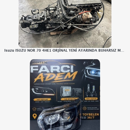
Isuzu ISUZU NOR 70 4HE1 ORJİNAL YENİ AYARINDA BUHARSIZ MOTOR