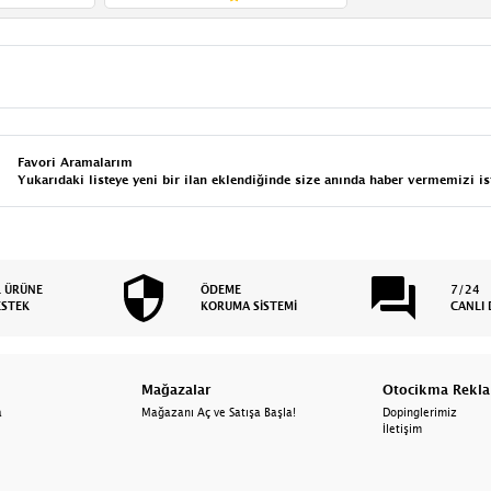
Favori Aramalarım
Yukarıdaki listeye yeni bir ilan eklendiğinde size anında haber vermemizi is
L ÜRÜNE
ÖDEME
7/24
ESTEK
KORUMA SİSTEMİ
CANLI 
Mağazalar
Otocikma Rekl
a
Mağazanı Aç ve Satışa Başla!
Dopinglerimiz
İletişim