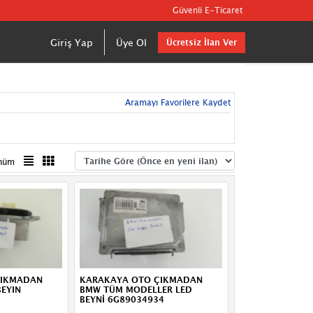
Güvenli E-Ticaret
Giriş Yap
Üye Ol
Ücretsiz İlan Ver
Aramayı Favorilere Kaydet
nüm
ÇIKMADAN
KARAKAYA OTO ÇIKMADAN
EYIN
BMW TÜM MODELLER LED
BEYNİ 6G89034934