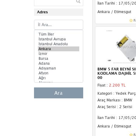
Bilgi Ekranı
İlan Tarihi : 17/05/2
Ankara / Etimesgut
Adres
Cam Açma Anahtarı
F
Cam Modülü
Cam Motoru
Darbe Sensörü
Depo Kapağı Motoru
Eksantrik Sensörü
BMW 5 FAR BEYNİ SI
KODLAMA DAJHİL 
00
El Freni Butonu
Fiyat :
2.200 TL
El Freni Motoru
Ara
Kategori : Yedek Parç
Araç Markası : BMW
Far
Araç Serisi : 2 Serisi
Far Anahtarı
İlan Tarihi : 17/05/2
Far Beyni
Ankara / Etimesgut
F
Far Camı