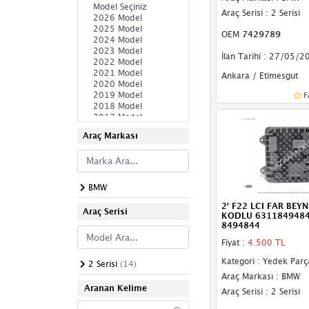
Röle
Araç Serisi : 2 Serisi
Tavan Lambası
OEM
7429789
ABS Beyni
İlan Tarihi : 27/05/2
Ankara / Etimesgut
ABS Pompası
F
ABS Sensörü
Airbag (Hava Yastığı)
Araç Markası
Airbag Beyni
Airbag Sargısı
BMW
2' F22 LCI FAR BEYNİ
Ampul
Araç Serisi
KODLU 6311849484
8494844
Ayna Motorları
Fiyat :
4.500 TL
Ayna Sinyali
Kategori : Yedek Parç
2 Serisi
(14)
Araç Markası : BMW
Beyin
Aranan Kelime
Araç Serisi : 2 Serisi