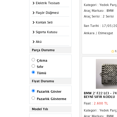
Elektrik Tesisatı
Kategori : Yedek Parç
Araç Markası : BMW
Flaşör Düğmesi
Araç Serisi : 2 Serisi
Kontak Seti
İlan Tarihi : 17/05/2
Sigorta Kutusu
Ankara / Etimesgut
Akü
Parça Durumu
Anten
F
Çıkma
Çakmaklık
Sıfır
Esp Sensörü
Tümü
İnverter
Fiyat Durumu
Korna
Pazarlık Göster
BMW 2′ F22 LCI – 7
BEYNİ SIFIR KODLU
Pazarlık Gösterme
Merkezi Kilit Motoru
Fiyat :
2.600 TL
Model Yılı
Rölanti Motoru
Kategori : Yedek Parç
Araç Markası : BMW