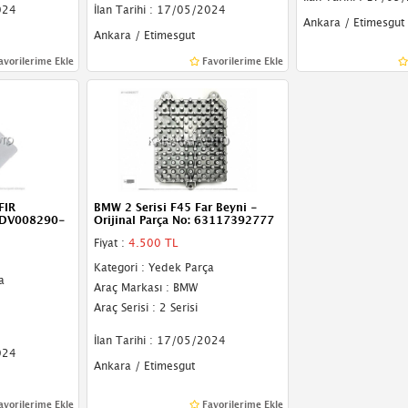
024
İlan Tarihi : 17/05/2024
Ankara / Etimesgut
Ankara / Etimesgut
avorilerime Ekle
Favorilerime Ekle
FIR
BMW 2 Serisi F45 Far Beyni -
5DV008290-
Orijinal Parça No: 63117392777
Fiyat :
4.500 TL
Kategori : Yedek Parça
a
Araç Markası : BMW
Araç Serisi : 2 Serisi
İlan Tarihi : 17/05/2024
024
Ankara / Etimesgut
avorilerime Ekle
Favorilerime Ekle