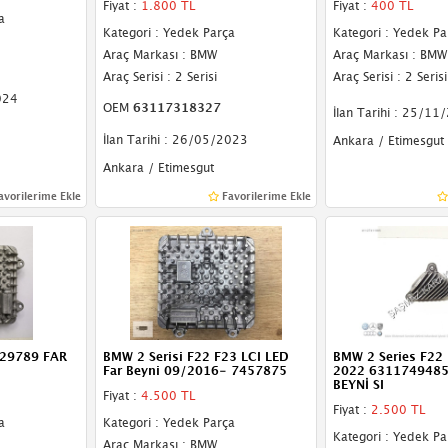
Fiyat :
1.800 TL
Fiyat :
400 TL
a
Kategori : Yedek Parça
Kategori : Yedek Pa
Araç Markası : BMW
Araç Markası : BMW
Araç Serisi : 2 Serisi
Araç Serisi : 2 Serisi
024
OEM
63117318327
İlan Tarihi : 25/11
İlan Tarihi : 26/05/2023
Ankara / Etimesgut
Ankara / Etimesgut
avorilerime Ekle
Favorilerime Ekle
429789 FAR
BMW 2 Serisi F22 F23 LCI LED
BMW 2 Series F22
Far Beyni 09/2016- 7457875
2022 6311749485
BEYNİ SI
Fiyat :
4.500 TL
Fiyat :
2.500 TL
a
Kategori : Yedek Parça
Kategori : Yedek Pa
Araç Markası : BMW