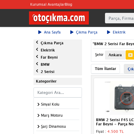
Kurumsal Avantajlar
Blog
Ana Sayfa
Çıkma Parça
Elektrik
Çıkma Parça
"
BMW 2 Serisi Far Bey
Elektrik
Şehir
Ankara
Far Beyni
BMW
Tüm İlanlar
Çık
2 Serisi
Kategoriler
Sinyal Kolu
Marş Motoru
BMW 2 Serisi F45 L
Far Beyni - Parça N
Şarj Dinamosu
Fiyat :
4.500 TL