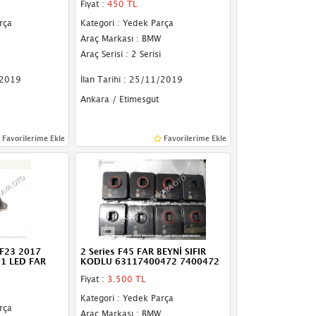
Fiyat :
450 TL
rça
Kategori : Yedek Parça
Araç Markası : BMW
Araç Serisi : 2 Serisi
/2019
İlan Tarihi : 25/11/2019
Ankara / Etimesgut
Favorilerime Ekle
Favorilerime Ekle
 F23 2017
2 Series F45 FAR BEYNİ SIFIR
1 LED FAR
KODLU 63117400472 7400472
Fiyat :
3.500 TL
Kategori : Yedek Parça
rça
Araç Markası : BMW