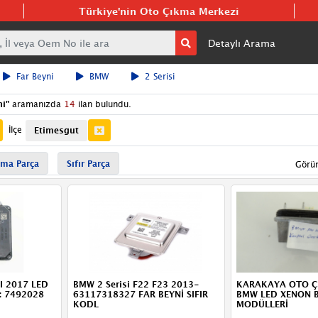
Türkiye'nin Oto Çıkma Merkezi
Detaylı Arama
Far Beyni
BMW
2 Serisi
ni
"
aramanızda
14
ilan bulundu.
İlçe
Etimesgut
ma Parça
Sıfır Parça
Görü
CI 2017 LED
BMW 2 Serisi F22 F23 2013-
KARAKAYA OTO 
o: 7492028
63117318327 FAR BEYNİ SIFIR
BMW LED XENON B
KODL
MODÜLLERİ