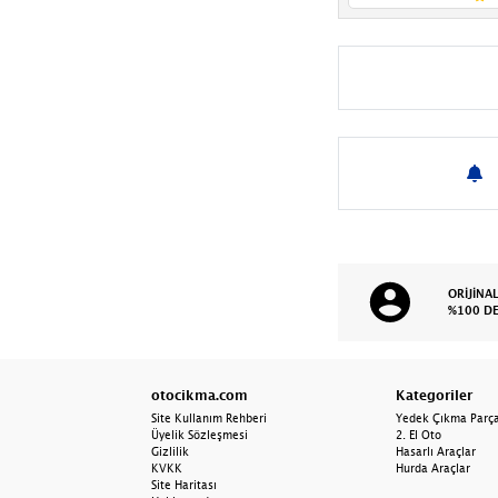
Far Kasası
Far Motoru
Far Seviye Sensörü
Far Yıkama Robotu
Fark Basınç Sensörü
Fıskiye Motoru
Fren Lambası
ORİJİNA
%100 D
Gösterge
Gösterge Çerçevesi
otocikma.com
Kategoriler
Gösterge Paneli
Site Kullanım Rehberi
Yedek Çıkma Parç
Üyelik Sözleşmesi
2. El Oto
Gündüz Farı
Gizlilik
Hasarlı Araçlar
KVKK
Hurda Araçlar
Site Haritası
Hava Akış Sensörü