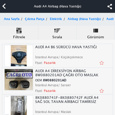
Audi A4 Airbag (Hava Yastığı)
Ana Sayfa
Çıkma Parça
Elektrik
Airbag (Hava Yastığı)
Audi
Filtrele
Sırala
Görünüm
AUDİ A4 B6 SÜRÜCÜ HAVA YASTIĞI
İstanbul Avrupa/ Küçükçekmece
Fiyat:
Pazarlık
AUDI A4 DİREKSİYON AİRBAG
8W0880201AD ÇAĞRI OTO MASLAK
OEM
8W0880201AD
İstanbul Avrupa/ Sarıyer
Fiyat:
Pazarlık
8K0880741F-8K0880742F AUDİ A4
SAĞ SOL TAVAN AİRBAGİ TAMİRSİZ
İstanbul Avrupa/ Maslak