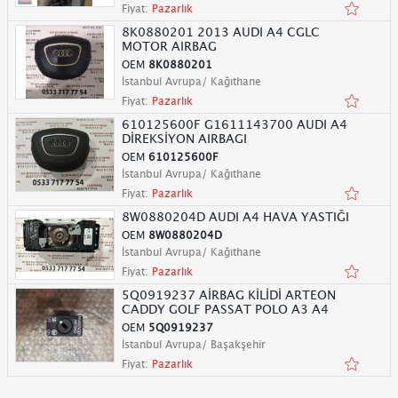
Fiyat:
Pazarlık
8K0880201 2013 AUDI A4 CGLC
MOTOR AIRBAG
OEM
8K0880201
İstanbul Avrupa/ Kağıthane
Fiyat:
Pazarlık
610125600F G1611143700 AUDI A4
DİREKSİYON AIRBAGI
OEM
610125600F
İstanbul Avrupa/ Kağıthane
Fiyat:
Pazarlık
8W0880204D AUDI A4 HAVA YASTIĞI
OEM
8W0880204D
İstanbul Avrupa/ Kağıthane
Fiyat:
Pazarlık
5Q0919237 AİRBAG KİLİDİ ARTEON
CADDY GOLF PASSAT POLO A3 A4
OEM
5Q0919237
İstanbul Avrupa/ Başakşehir
Fiyat:
Pazarlık