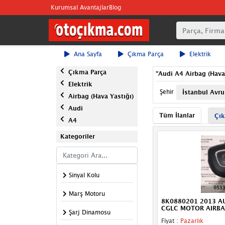
Kurumsal Avantajlar
Blog
Ana Sayfa
Çıkma Parça
Elektrik
Çıkma Parça
"
Audi A4 Airbag (Hava 
Elektrik
Şehir
İstanbul Avr
Airbag (Hava Yastığı)
Audi
Tüm İlanlar
Çık
A4
Kategoriler
Sinyal Kolu
Marş Motoru
8K0880201 2013 A
CGLC MOTOR AIRB
Şarj Dinamosu
Fiyat :
Pazarlık