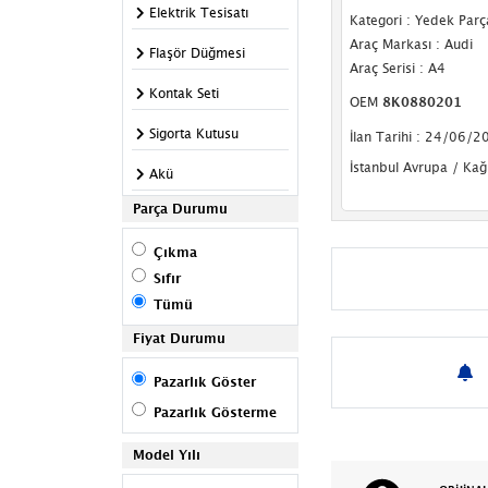
Elektrik Tesisatı
Kategori : Yedek Parç
Araç Markası : Audi
Flaşör Düğmesi
Araç Serisi : A4
Kontak Seti
OEM
8K0880201
Sigorta Kutusu
İlan Tarihi : 24/06/2
İstanbul Avrupa / Kağ
Akü
Parça Durumu
Anten
Çıkma
Çakmaklık
Sıfır
Esp Sensörü
Tümü
İnverter
Fiyat Durumu
Korna
Pazarlık Göster
Pazarlık Gösterme
Merkezi Kilit Motoru
Model Yılı
Rölanti Motoru