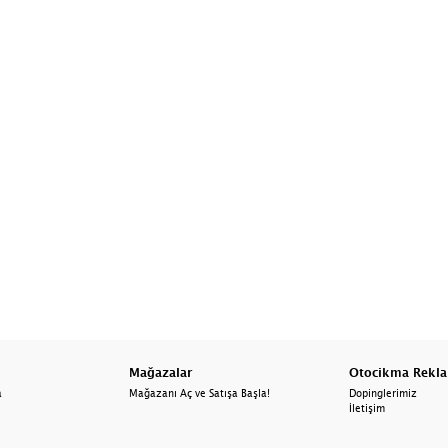
Mağazalar
Otocikma Rekl
a
Mağazanı Aç ve Satışa Başla!
Dopinglerimiz
İletişim