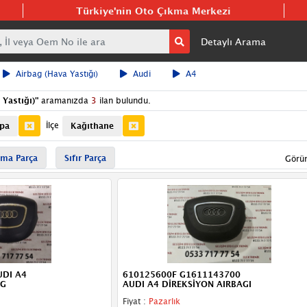
Türkiye'nin Oto Çıkma Merkezi
Detaylı Arama
Airbag (Hava Yastığı)
Audi
A4
Yastığı)
"
aramanızda
3
ilan bulundu.
İlçe
upa
Kağıthane
ma Parça
Sıfır Parça
Görü
UDI A4
610125600F G1611143700
AG
AUDI A4 DİREKSİYON AIRBAGI
Fiyat :
Pazarlık