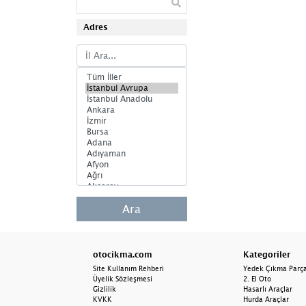
Bilgi Ekranı
Adres
Cam Açma Anahtarı
Cam Modülü
Cam Motoru
Darbe Sensörü
Depo Kapağı Motoru
Eksantrik Sensörü
El Freni Butonu
El Freni Motoru
Ara
Far
otocikma.com
Kategoriler
Far Anahtarı
Site Kullanım Rehberi
Yedek Çıkma Parç
Üyelik Sözleşmesi
2. El Oto
Far Beyni
Gizlilik
Hasarlı Araçlar
KVKK
Hurda Araçlar
Far Camı