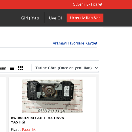
Güvenli E-Ticaret
Giriş Yap
Üye Ol
Ücretsiz İlan Ver
Aramayı Favorilere Kaydet
nüm
8W0880204D AUDI A4 HAVA
YASTIĞI
Fiyat :
Pazarlık