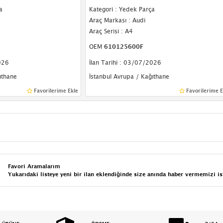
a
Kategori : Yedek Parça
Araç Markası : Audi
Araç Serisi : A4
OEM
610125600F
026
İlan Tarihi : 03/07/2026
ıthane
İstanbul Avrupa / Kağıthane
Favorilerime Ekle
Favorilerime E
Favori Aramalarım
Yukarıdaki listeye yeni bir ilan eklendiğinde size anında haber vermemizi is